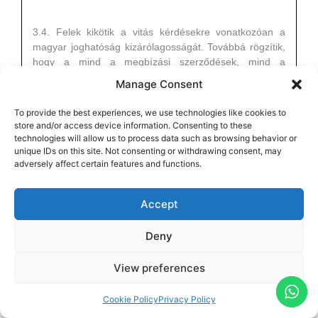
3.4. Felek kikötik a vitás kérdésekre vonatkozóan a
magyar joghatóság kizárólagosságát. Továbbá rögzítik,
hogy a mind a megbízási szerződések, mind a
közvetítői eljárás során kizárólag a magyar jog
Manage Consent
alkalmazható.
To provide the best experiences, we use technologies like cookies to
store and/or access device information. Consenting to these
3.4. The parties agree to the exclusive jurisdiction of
technologies will allow us to process data such as browsing behavior or
Hungarian law for any disputed matters. Furthermore, it
unique IDs on this site. Not consenting or withdrawing consent, may
is stipulated that both the contracts of engagement and
adversely affect certain features and functions.
the mediation process shall be governed solely by
Hungarian law.
Accept
Deny
3.5. A Megkerülés:
A Megbízó tudomásul veszi, hogy a
Bébiszitter ajánlása harmadik fél részére csak a
View preferences
Megbízott engedélyével lehetséges. Megbízó
tudomásul veszi, hogy a Bébiszitter bármilyen adatának
vagy elérhetőségének tovább adása harmadik fél
Cookie Policy
Privacy Policy
részére a jelen ÁSZF megszegésének minősül, melyért