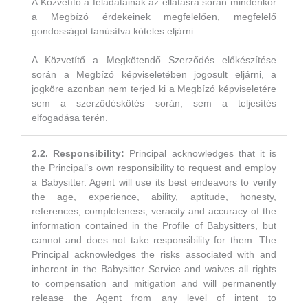
A Közvetítő a feladatainak az ellátásra során mindenkor
a Megbízó érdekeinek megfelelően, megfelelő
gondosságot tanúsítva köteles eljárni.
A Közvetítő a Megkötendő Szerződés előkészítése
során a Megbízó képviseletében jogosult eljárni, a
jogköre azonban nem terjed ki a Megbízó képviseletére
sem a szerződéskötés során, sem a teljesítés
elfogadása terén.
2.2. Responsibility:
Principal acknowledges that it is
the Principal’s own responsibility to request and employ
a Babysitter. Agent will use its best endeavors to verify
the age, experience, ability, aptitude, honesty,
references, completeness, veracity and accuracy of the
information contained in the Profile of Babysitters, but
cannot and does not take responsibility for them. The
Principal acknowledges the risks associated with and
inherent in the Babysitter Service and waives all rights
to compensation and mitigation and will permanently
release the Agent from any level of intent to