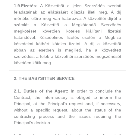
1.9.Fizetés:
A Közvetítőt a jelen Szerződés szerinti
feladatainak az ellátásáért díjazás illeti meg. A díj
mértéke előre meg van határozva. A közvetítői díjról a
számlát a Közvetítő a Megkötendő Szerződés
megkötését követően köteles kiállítani fizetési
határidővel. Késedelmes fizetés esetén a Megbízó
késedelmi kötbért köteles fizetni. A díj a közvetítőt
abban az esetben is megilleti, ha a közvetített
szerződést a felek a közvetítői szerződés megszűnését
követően kötik meg.
2. THE BABYSITTER SERVICE
2.1. Duties of the Agent:
In order to conclude the
Contract, the Intermediary is obliged to inform the
Principal, at the Principal’s request and, if necessary,
without a specific request, about the status of the
contracting process and the issues requiring the
Principal’s decision.