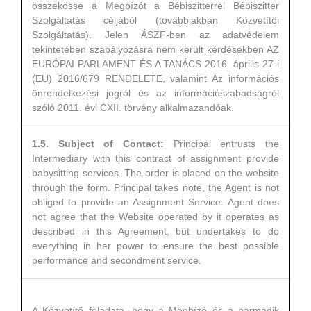
összekösse a Megbízót a Bébiszitterrel Bébiszitter
Szolgáltatás céljából (továbbiakban Közvetítői
Szolgáltatás). Jelen ÁSZF-ben az adatvédelem
tekintetében szabályozásra nem került kérdésekben AZ
EURÓPAI PARLAMENT ÉS A TANÁCS 2016. április 27-i
(EU) 2016/679 RENDELETE, valamint Az információs
önrendelkezési jogról és az információszabadságról
szóló 2011. évi CXII. törvény alkalmazandóak.
1.5. Subject of Contact:
Principal entrusts the
Intermediary with this contract of assignment provide
babysitting services. The order is placed on the website
through the form. Principal takes note, the Agent is not
obliged to provide an Assignment Service. Agent does
not agree that the Website operated by it operates as
described in this Agreement, but undertakes to do
everything in her power to ensure the best possible
performance and secondment service.
A Közvetítő feladata, hogy a Megbízó és a harmadik