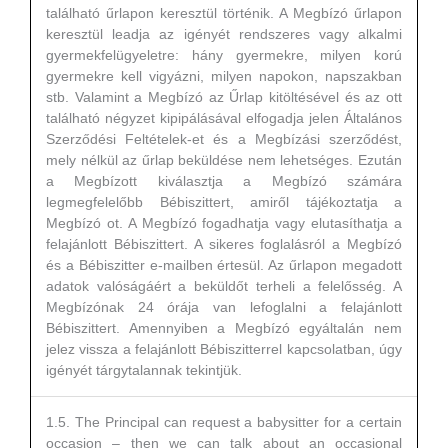
található űrlapon keresztül történik. A Megbízó űrlapon
keresztül leadja az igényét rendszeres vagy alkalmi
gyermekfelügyeletre: hány gyermekre, milyen korú
gyermekre kell vigyázni, milyen napokon, napszakban
stb. Valamint a Megbízó az Űrlap kitöltésével és az ott
található négyzet kipipálásával elfogadja jelen Általános
Szerződési Feltételek-et és a Megbízási szerződést,
mely nélkül az űrlap beküldése nem lehetséges. Ezután
a Megbízott kiválasztja a Megbízó számára
legmegfelelőbb Bébiszittert, amiről tájékoztatja a
Megbízó ot. A Megbízó fogadhatja vagy elutasíthatja a
felajánlott Bébiszittert. A sikeres foglalásról a Megbízó
és a Bébiszitter e-mailben értesül. Az űrlapon megadott
adatok valóságáért a beküldőt terheli a felelősség. A
Megbízónak 24 órája van lefoglalni a felajánlott
Bébiszittert. Amennyiben a Megbízó egyáltalán nem
jelez vissza a felajánlott Bébiszitterrel kapcsolatban, úgy
igényét tárgytalannak tekintjük.
1.5. The Principal can request a babysitter for a certain
occasion – then we can talk about an occasional