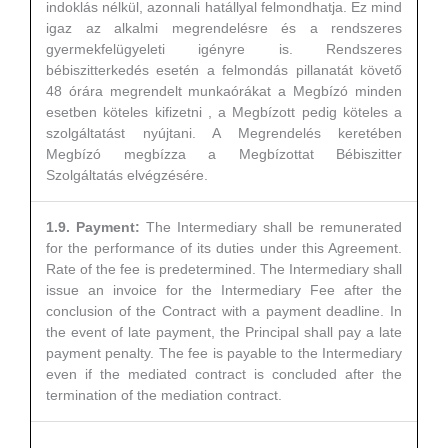
indoklás nélkül, azonnali hatállyal felmondhatja. Ez mind
igaz az alkalmi megrendelésre és a rendszeres
gyermekfelügyeleti igényre is. Rendszeres
bébiszitterkedés esetén a felmondás pillanatát követő
48 órára megrendelt munkaórákat a Megbízó minden
esetben köteles kifizetni , a Megbízott pedig köteles a
szolgáltatást nyújtani. A Megrendelés keretében
Megbízó megbízza a Megbízottat Bébiszitter
Szolgáltatás elvégzésére.
1.9. Payment:
The Intermediary shall be remunerated
for the performance of its duties under this Agreement.
Rate of the fee is predetermined. The Intermediary shall
issue an invoice for the Intermediary Fee after the
conclusion of the Contract with a payment deadline. In
the event of late payment, the Principal shall pay a late
payment penalty. The fee is payable to the Intermediary
even if the mediated contract is concluded after the
termination of the mediation contract.