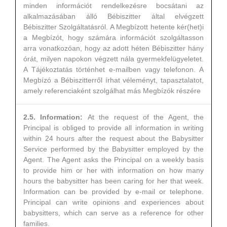
minden információt rendelkezésre bocsátani az
alkalmazásában álló Bébiszitter által elvégzett
Bébiszitter Szolgáltatásról. A Megbízott hetente kér(het)i
a Megbízót, hogy számára információt szolgáltasson
arra vonatkozóan, hogy az adott héten Bébiszitter hány
órát, milyen napokon végzett nála gyermekfelügyeletet.
A Tájékoztatás történhet e-mailben vagy telefonon. A
Megbízó a Bébiszitterről írhat véleményt, tapasztalatot,
amely referenciaként szolgálhat más Megbízók részére
2.5. Information:
At the request of the Agent, the
Principal is obliged to provide all information in writing
within 24 hours after the request about the Babysitter
Service performed by the Babysitter employed by the
Agent. The Agent asks the Principal on a weekly basis
to provide him or her with information on how many
hours the babysitter has been caring for her that week.
Information can be provided by e-mail or telephone.
Principal can write opinions and experiences about
babysitters, which can serve as a reference for other
families.