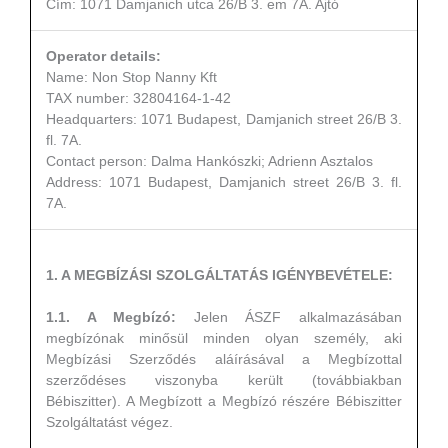
Cím: 1071 Damjanich utca 26/B 3. em 7A. Ajtó
Operator details:
Name: Non Stop Nanny Kft
TAX number: 32804164-1-42
Headquarters: 1071 Budapest, Damjanich street 26/B 3.
fl. 7A.
Contact person: Dalma Hankószki; Adrienn Asztalos
Address: 1071 Budapest, Damjanich street 26/B 3. fl.
7A.
1. A MEGBÍZÁSI SZOLGÁLTATÁS IGÉNYBEVÉTELE:
1.1. A Megbízó:
Jelen ÁSZF alkalmazásában
megbízónak minősül minden olyan személy, aki
Megbízási Szerződés aláírásával a Megbízottal
szerződéses viszonyba került (továbbiakban
Bébiszitter). A Megbízott a Megbízó részére Bébiszitter
Szolgáltatást végez.