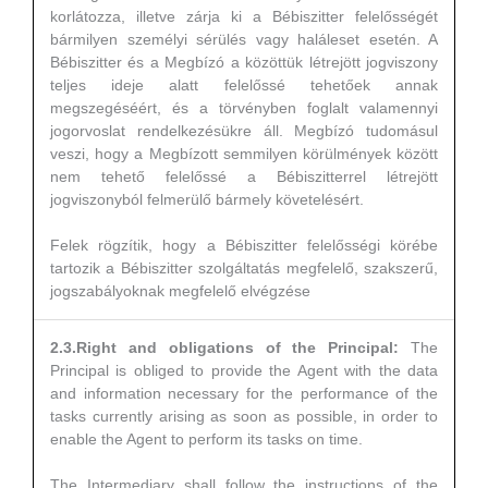
korlátozza, illetve zárja ki a Bébiszitter felelősségét
bármilyen személyi sérülés vagy haláleset esetén. A
Bébiszitter és a Megbízó a közöttük létrejött jogviszony
teljes ideje alatt felelőssé tehetőek annak
megszegéséért, és a törvényben foglalt valamennyi
jogorvoslat rendelkezésükre áll. Megbízó tudomásul
veszi, hogy a Megbízott semmilyen körülmények között
nem tehető felelőssé a Bébiszitterrel létrejött
jogviszonyból felmerülő bármely követelésért.
Felek rögzítik, hogy a Bébiszitter felelősségi körébe
tartozik a Bébiszitter szolgáltatás megfelelő, szakszerű,
jogszabályoknak megfelelő elvégzése
2.3.Right and obligations of the Principal:
The
Principal is obliged to provide the Agent with the data
and information necessary for the performance of the
tasks currently arising as soon as possible, in order to
enable the Agent to perform its tasks on time.
The Intermediary shall follow the instructions of the