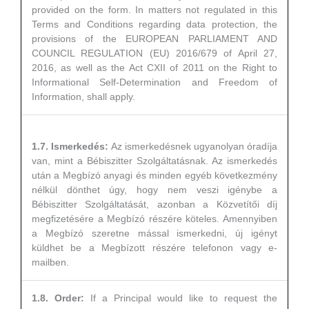
provided on the form. In matters not regulated in this
Terms and Conditions regarding data protection, the
provisions of the EUROPEAN PARLIAMENT AND
COUNCIL REGULATION (EU) 2016/679 of April 27,
2016, as well as the Act CXII of 2011 on the Right to
Informational Self-Determination and Freedom of
Information, shall apply.
1.7. Ismerkedés:
Az ismerkedésnek ugyanolyan óradíja
van, mint a Bébiszitter Szolgáltatásnak. Az ismerkedés
után a Megbízó anyagi és minden egyéb következmény
nélkül dönthet úgy, hogy nem veszi igénybe a
Bébiszitter Szolgáltatását, azonban a Közvetítői díj
megfizetésére a Megbízó részére köteles. Amennyiben
a Megbízó szeretne mással ismerkedni, új igényt
küldhet be a Megbízott részére telefonon vagy e-
mailben.
1.8. Order:
If a Principal would like to request the