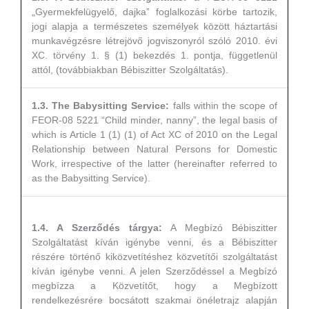
„Gyermekfelügyelő, dajka” foglalkozási körbe tartozik,
jogi alapja a természetes személyek között háztartási
munkavégzésre létrejövő jogviszonyról szóló 2010. évi
XC. törvény 1. § (1) bekezdés 1. pontja, függetlenül
attól, (továbbiakban Bébiszitter Szolgáltatás).
1.3. The Babysitting Service:
falls within the scope of
FEOR-08 5221 “Child minder, nanny”, the legal basis of
which is Article 1 (1) (1) of Act XC of 2010 on the Legal
Relationship between Natural Persons for Domestic
Work, irrespective of the latter (hereinafter referred to
as the Babysitting Service).
1.4. A Szerződés tárgya:
A Megbízó Bébiszitter
Szolgáltatást kíván igénybe venni, és a Bébiszitter
részére történő kiközvetítéshez közvetítői szolgáltatást
kíván igénybe venni. A jelen Szerződéssel a Megbízó
megbízza a Közvetítőt, hogy a Megbízott
rendelkezésrére bocsátott szakmai önéletrajz alapján