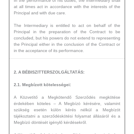
In the performance of his duties, the Intermediary shall
at all times act in accordance with the interests of the
Principal and with due care.
The Intermediary is entitled to act on behalf of the
Principal in the preparation of the Contract to be
concluded, but his powers do not extend to representing
the Principal either in the conclusion of the Contract or
in the acceptance of its performance.
2. A BÉBISZITTERSZOLGÁLTATÁS:
2.1. Megbízott kötelességei:
A Közvetítő a Megkötendő Szerződés megkötése
érdekében köteles – A Megbízó kérésére, valamint
szükség esetén külön kérés nélkül a Megbízót
tájékoztatni a szerződéskötési folyamat állásáról és a
Megbízó döntését igénylő kérdésekről.