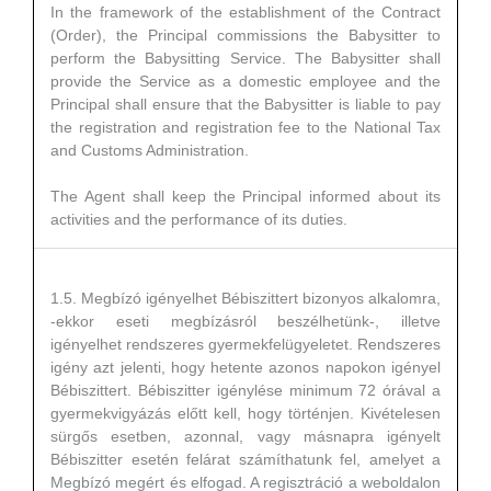
In the framework of the establishment of the Contract
(Order), the Principal commissions the Babysitter to
perform the Babysitting Service. The Babysitter shall
provide the Service as a domestic employee and the
Principal shall ensure that the Babysitter is liable to pay
the registration and registration fee to the National Tax
and Customs Administration.
The Agent shall keep the Principal informed about its
activities and the performance of its duties.
1.5. Megbízó igényelhet Bébiszittert bizonyos alkalomra,
-ekkor eseti megbízásról beszélhetünk-, illetve
igényelhet rendszeres gyermekfelügyeletet. Rendszeres
igény azt jelenti, hogy hetente azonos napokon igényel
Bébiszittert. Bébiszitter igénylése minimum 72 órával a
gyermekvigyázás előtt kell, hogy történjen. Kivételesen
sürgős esetben, azonnal, vagy másnapra igényelt
Bébiszitter esetén felárat számíthatunk fel, amelyet a
Megbízó megért és elfogad. A regisztráció a weboldalon