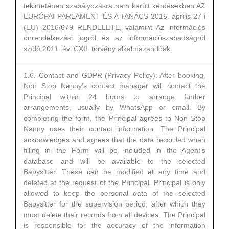
tekintetében szabályozásra nem került kérdésekben AZ
EURÓPAI PARLAMENT ÉS A TANÁCS 2016. április 27-i
(EU) 2016/679 RENDELETE, valamint Az információs
önrendelkezési jogról és az információszabadságról
szóló 2011. évi CXII. törvény alkalmazandóak.
1.6. Contact and GDPR (Privacy Policy): After booking,
Non Stop Nanny’s contact manager will contact the
Principal within 24 hours to arrange further
arrangements, usually by WhatsApp or email. By
completing the form, the Principal agrees to Non Stop
Nanny uses their contact information. The Principal
acknowledges and agrees that the data recorded when
filling in the Form will be included in the Agent’s
database and will be available to the selected
Babysitter. These can be modified at any time and
deleted at the request of the Principal. Principal is only
allowed to keep the personal data of the selected
Babysitter for the supervision period, after which they
must delete their records from all devices. The Principal
is responsible for the accuracy of the information