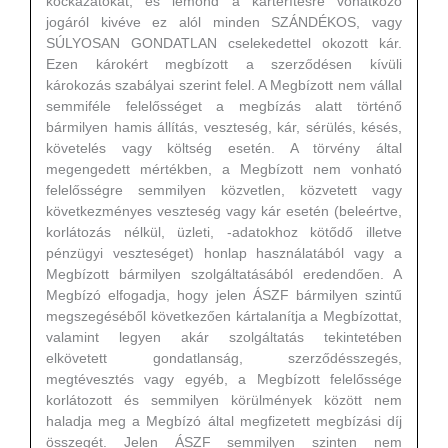
kockázatokat, és lemond a kártérítésre vonatkozó
jogáról kivéve ez alól minden SZÁNDÉKOS, vagy
SÚLYOSAN GONDATLAN cselekedettel okozott kár.
Ezen károkért megbízott a szerződésen kívüli
károkozás szabályai szerint felel. A Megbízott nem vállal
semmiféle felelősséget a megbízás alatt történő
bármilyen hamis állítás, veszteség, kár, sérülés, késés,
követelés vagy költség esetén. A törvény által
megengedett mértékben, a Megbízott nem vonható
felelősségre semmilyen közvetlen, közvetett vagy
következményes veszteség vagy kár esetén (beleértve,
korlátozás nélkül, üzleti, -adatokhoz kötődő illetve
pénzügyi veszteséget) honlap használatából vagy a
Megbízott bármilyen szolgáltatásából eredendően. A
Megbízó elfogadja, hogy jelen ÁSZF bármilyen szintű
megszegéséből következően kártalanítja a Megbízottat,
valamint legyen akár szolgáltatás tekintetében
elkövetett gondatlanság, szerződésszegés,
megtévesztés vagy egyéb, a Megbízott felelőssége
korlátozott és semmilyen körülmények között nem
haladja meg a Megbízó által megfizetett megbízási díj
összegét. Jelen ÁSZF semmilyen szinten nem