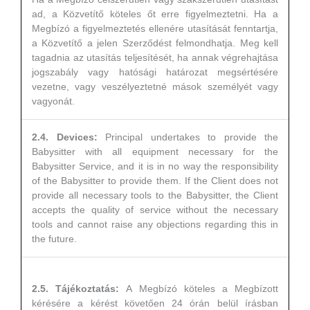
ad, a Közvetítő köteles őt erre figyelmeztetni. Ha a
Megbízó a figyelmeztetés ellenére utasítását fenntartja,
a Közvetítő a jelen Szerződést felmondhatja. Meg kell
tagadnia az utasítás teljesítését, ha annak végrehajtása
jogszabály vagy hatósági határozat megsértésére
vezetne, vagy veszélyeztetné mások személyét vagy
vagyonát.
2.4. Devices:
Principal undertakes to provide the
Babysitter with all equipment necessary for the
Babysitter Service, and it is in no way the responsibility
of the Babysitter to provide them. If the Client does not
provide all necessary tools to the Babysitter, the Client
accepts the quality of service without the necessary
tools and cannot raise any objections regarding this in
the future.
2.5. Tájékoztatás:
A Megbízó köteles a Megbízott
kérésére a kérést követően 24 órán belül írásban