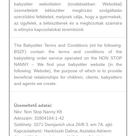
babysitter weboldalon (továbbiakban: Weboldal)
üzemeltetett bébiszitter megbízási szolgáltatás
szerződési feltételeit, melynek célja, hogy a gyermekek,
az ügyfelek, a bébiszitterek és a megbízottak számára
is előnyös kapcsolatokat teremtsünk.
The Babysitter Terms and Conditions (int he following:
BSZF) contain the terms and conditions of the
babysitting order service operated on the NON STOP
NANNY – We find your babysitter website (in the
following: Website), the purpose of which is to provide
beneficial relationships for children, clients, babysitters
and agents we create.
Üzemeltető adatai:
Név: Non Stop Nanny Kft
Adószám: 32804164-1-42
Székhely: 1071 Damjanich utca 26/B 3. em 7A. ajtó
Kapcsolattartó: Hankószki Dalma; Asztalos Adrienn