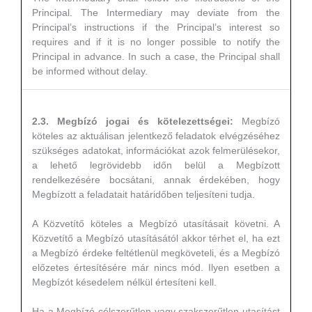
Principal. The Intermediary may deviate from the
Principal’s instructions if the Principal’s interest so
requires and if it is no longer possible to notify the
Principal in advance. In such a case, the Principal shall
be informed without delay.
2.3. Megbízó jogai és kötelezettségei:
Megbízó
köteles az aktuálisan jelentkező feladatok elvégzéséhez
szükséges adatokat, információkat azok felmerülésekor,
a lehető legrövidebb időn belül a Megbízott
rendelkezésére bocsátani, annak érdekében, hogy
Megbízott a feladatait határidőben teljesíteni tudja.
A Közvetítő köteles a Megbízó utasításait követni. A
Közvetítő a Megbízó utasításától akkor térhet el, ha ezt
a Megbízó érdeke feltétlenül megköveteli, és a Megbízó
előzetes értesítésére már nincs mód. Ilyen esetben a
Megbízót késedelem nélkül értesíteni kell.
Ha a Megbízó célszerűtlen vagy szakszerűtlen utasítást