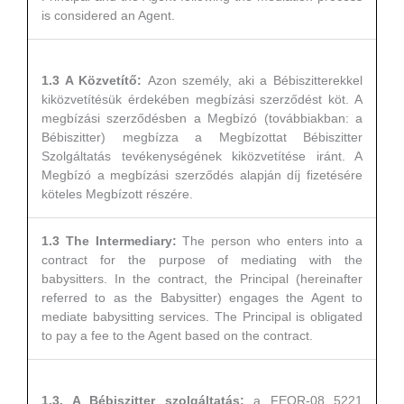
is considered an Agent.
1.3 A Közvetítő:
Azon személy, aki a Bébiszitterekkel
kiközvetítésük érdekében megbízási szerződést köt. A
megbízási szerződésben a Megbízó (továbbiakban: a
Bébiszitter) megbízza a Megbízottat Bébiszitter
Szolgáltatás tevékenységének kiközvetítése iránt. A
Megbízó a megbízási szerződés alapján díj fizetésére
köteles Megbízott részére.
1.3 The Intermediary:
The person who enters into a
contract for the purpose of mediating with the
babysitters. In the contract, the Principal (hereinafter
referred to as the Babysitter) engages the Agent to
mediate babysitting services. The Principal is obligated
to pay a fee to the Agent based on the contract.
1.3. A Bébiszitter szolgáltatás:
a FEOR-08 5221