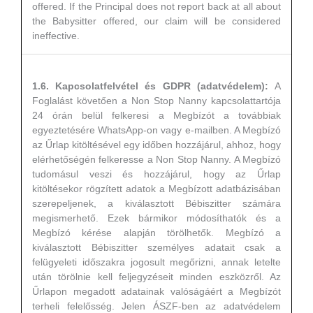
offered. If the Principal does not report back at all about
the Babysitter offered, our claim will be considered
ineffective.
1.6. Kapcsolatfelvétel és GDPR (adatvédelem):
A
Foglalást követően a Non Stop Nanny kapcsolattartója
24 órán belül felkeresi a Megbízót a továbbiak
egyeztetésére WhatsApp-on vagy e-mailben. A Megbízó
az Űrlap kitöltésével egy időben hozzájárul, ahhoz, hogy
elérhetőségén felkeresse a Non Stop Nanny. A Megbízó
tudomásul veszi és hozzájárul, hogy az Űrlap
kitöltésekor rögzített adatok a Megbízott adatbázisában
szerepeljenek, a kiválasztott Bébiszitter számára
megismerhető. Ezek bármikor módosíthatók és a
Megbízó kérése alapján törölhetők. Megbízó a
kiválasztott Bébiszitter személyes adatait csak a
felügyeleti időszakra jogosult megőrizni, annak letelte
után törölnie kell feljegyzéseit minden eszközről. Az
Űrlapon megadott adatainak valóságáért a Megbízót
terheli felelősség. Jelen ÁSZF-ben az adatvédelem