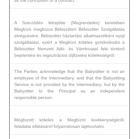
as the conclusion of a contract.
A Szerződés létrejötte (Megrendelés) keretében
Megbízó megbízza Bébiszittert Bébiszitter Szolgáltatás
elvégzésére. Bébiszitter háztartási alkalmazottként nyújt
szolgáltatást, ezért a Megbízó köteles gondoskodni a
Bébiszitter Nemzeti Adó- és Vámhivatal felé történő
bejelentési és regisztrációs díjfizetési kötelességről.
The Parties acknowledge that the Babysitter is not an
employee of the Intermediary, and that the Babysitting
Service is not provided by the Intermediary, but by the
Babysitter to the Principal as an independent
responsible person.
Megbízott köteles a Megbízót tevékenységéről,
feladatai ellátásáról folyamatosan tájékoztatni.